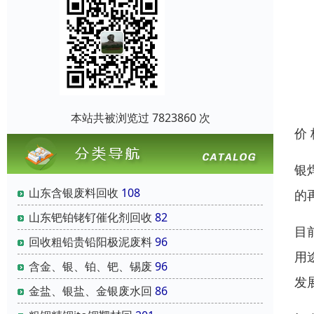
本站共被浏览过 7823860 次
价
银
山东含银废料回收
108
的
山东钯铂铑钌催化剂回收
82
目
回收粗铅贵铅阳极泥废料
96
用
含金、银、铂、钯、锡废
96
发
金盐、银盐、金银废水回
86