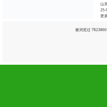
山
25-
更
被浏览过 78238