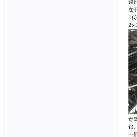
镍
在
山
25-
青
铝
一