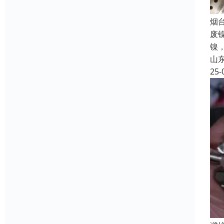
烟
废
镍
山
25-