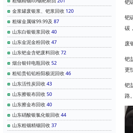
粗铟精铟ito铟靶材回
201
钯
金浆罐废银浆、钯浆回收
120
钯
粗镓金属镓99.99及
87
碳
山东白银银浆回收
40
山东金泥金粉回收
47
废
山东钯金含钯废料回收
72
钯
烟台银锌电瓶回收
52
更
粗铅贵铅铅粉阳极泥回收
46
山东活性炭回收
43
钯
山东擦银布回收
50
路
山东擦金布回收
40
山东硝酸银氯化银回收
44
山东粗铟精铟回收
37