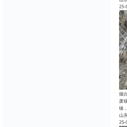
25-
烟
废
镍
山
25-