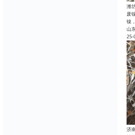
潍
废
镍
山
25-
济