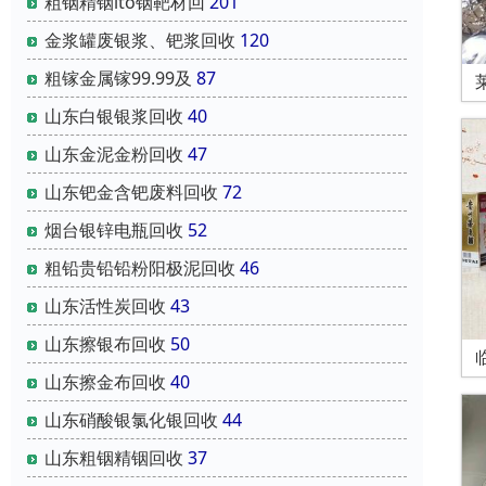
粗铟精铟ito铟靶材回
201
金浆罐废银浆、钯浆回收
120
粗镓金属镓99.99及
87
山东白银银浆回收
40
山东金泥金粉回收
47
山东钯金含钯废料回收
72
烟台银锌电瓶回收
52
粗铅贵铅铅粉阳极泥回收
46
山东活性炭回收
43
山东擦银布回收
50
山东擦金布回收
40
山东硝酸银氯化银回收
44
山东粗铟精铟回收
37