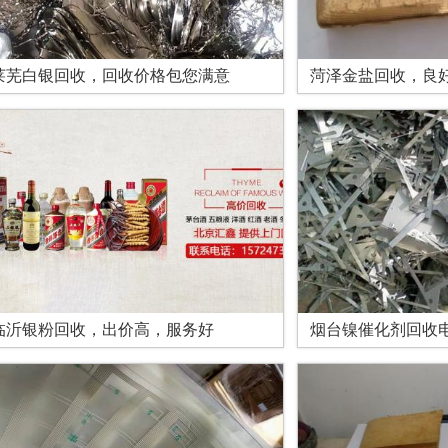
莱芜白银回收，回收价格包您满意
菏泽金盐回收，良
临沂银粉回收，出价高，服务好
烟台镍催化剂回收