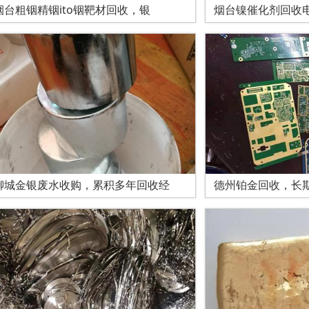
烟台粗铟精铟ito铟靶材回收，银
烟台镍催化剂回收
聊城金银废水收购，累积多年回收经
德州铂金回收，长