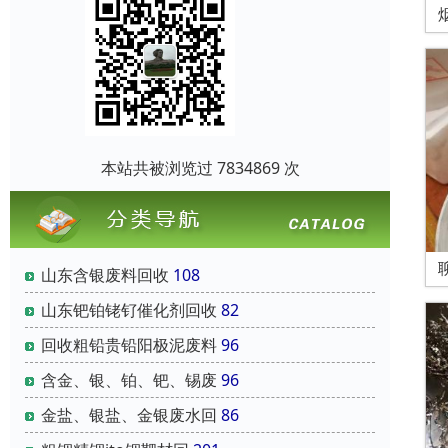
本站共被浏览过 7834869 次
山东含银废料回收
108
山东钯铂铑钌催化剂回收
82
回收粗铅贵铅阳极泥废料
96
含金、银、铂、钯、锡废
96
金盐、银盐、金银废水回
86