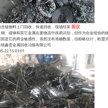
面议
南含镍物料上门回收，快速回收，现场结算
、铜、碳钢和其它金属在废物流中很易识别，但作为合金组份的
原因是它的商业敏感性。虽然没有准确数据，但粗略估计，欧盟消费的
东锦鑫贵金属回收冶炼有限公司
05-22 15:03:01