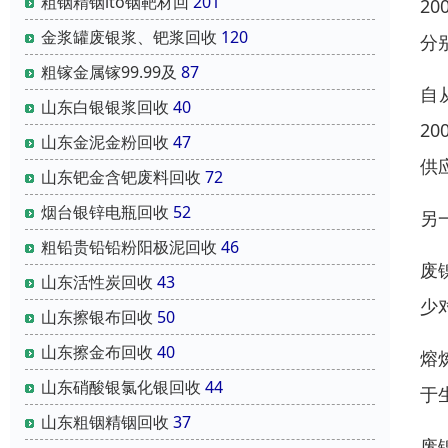
粗铟精铟ito铟靶材回
201
2
金浆罐废银浆、钯浆回收
120
分
粗镓金属镓99.99及
87
自
山东白银银浆回收
40
2
山东金泥金粉回收
47
供
山东钯金含钯废料回收
72
烟台银锌电瓶回收
52
另
粗铅贵铅铅粉阳极泥回收
46
废
山东活性炭回收
43
少
山东擦银布回收
50
山东擦金布回收
40
熔
山东硝酸银氯化银回收
44
于
山东粗铟精铟回收
37
废