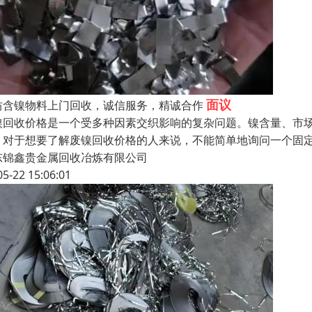
面议
坊含镍物料上门回收，诚信服务，精诚合作
镍回收价格是一个受多种因素交织影响的复杂问题。镍含量、市
。对于想要了解废镍回收价格的人来说，不能简单地询问一个固
东锦鑫贵金属回收冶炼有限公司
05-22 15:06:01