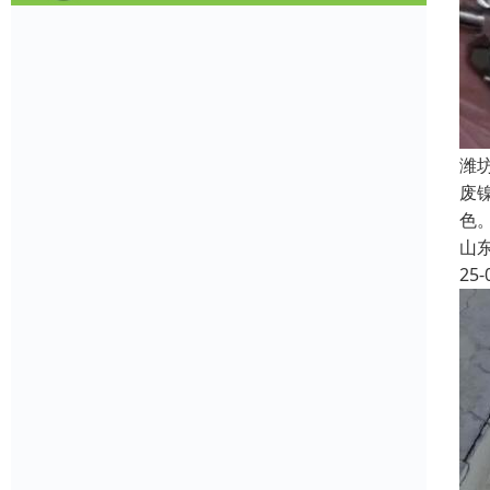
潍
废
色
山
25-