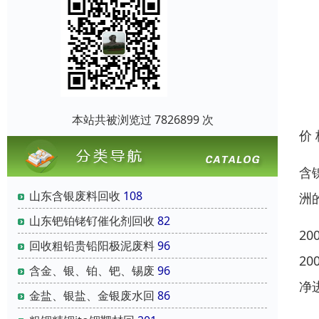
本站共被浏览过 7826899 次
价
含
山东含银废料回收
108
洲
山东钯铂铑钌催化剂回收
82
2
回收粗铅贵铅阳极泥废料
96
2
含金、银、铂、钯、锡废
96
净
金盐、银盐、金银废水回
86