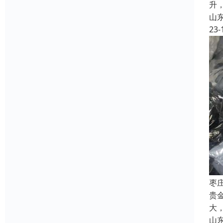
升
山
23-
枣
贵
大
山