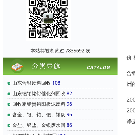
本站共被浏览过 7835692 次
价
含
山东含银废料回收
108
洲
山东钯铂铑钌催化剂回收
82
2
回收粗铅贵铅阳极泥废料
96
2
含金、银、铂、钯、锡废
96
净
金盐、银盐、金银废水回
86