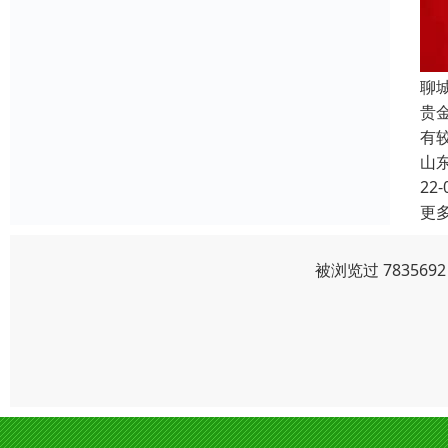
聊
贵
有
山
22-
更
被浏览过 78356