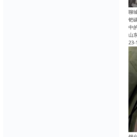
聊
钯
中
山
23-
烟