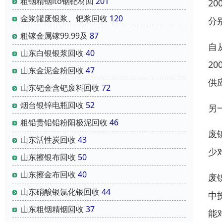
粗铟精铟ito铟靶材回
201
2
金浆罐废银浆、钯浆回收
120
分
粗镓金属镓99.99及
87
自
山东白银银浆回收
40
2
山东金泥金粉回收
47
供
山东钯金含钯废料回收
72
烟台银锌电瓶回收
52
另
粗铅贵铅铅粉阳极泥回收
46
废
山东活性炭回收
43
少
山东擦银布回收
50
山东擦金布回收
40
废
山东硝酸银氯化银回收
44
中
山东粗铟精铟回收
37
能