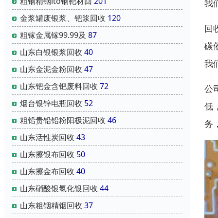
粗铟精铟ito铟靶材回
201
我
金浆罐废银浆、钯浆回收
120
回
粗镓金属镓99.99及
87
碳
山东白银银浆回收
40
我
山东金泥金粉回收
47
山东钯金含钯废料回收
72
公
烟台银锌电瓶回收
52
低
粗铅贵铅铅粉阳极泥回收
46
务
山东活性炭回收
43
山东擦银布回收
50
山东擦金布回收
40
山东硝酸银氯化银回收
44
山东粗铟精铟回收
37