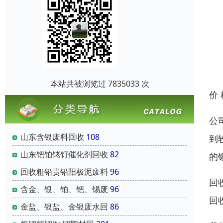
本站共被浏览过 7835033 次
价
公
山东含银废料回收
108
到
山东钯铂铑钌催化剂回收
82
的
回收粗铅贵铅阳极泥废料
96
回
含金、银、铂、钯、锡废
96
回
金盐、银盐、金银废水回
86