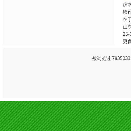
济
镍
在
山
25-
更
被浏览过 78350