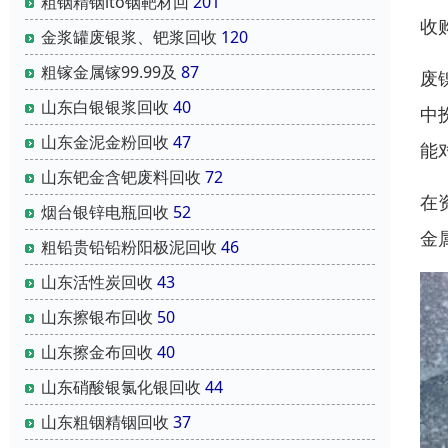
粗铟精铟ito铟靶材回
201
收
金浆罐废银浆、钯浆回收
120
粗镓金属镓99.99及
87
废
山东白银银浆回收
40
中
山东金泥金粉回收
47
能
山东钯金含钯废料回收
72
在
烟台银锌电瓶回收
52
金
粗铅贵铅铅粉阳极泥回收
46
山东活性炭回收
43
山东擦银布回收
50
山东擦金布回收
40
山东硝酸银氯化银回收
44
山东粗铟精铟回收
37