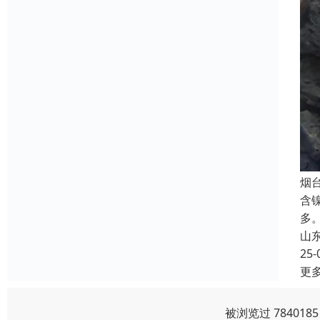
烟
含
多
山
25-
更
被浏览过 78401