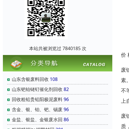
本站共被浏览过 7840185 次
价
废
山东含银废料回收
108
素
山东钯铂铑钌催化剂回收
82
不
回收粗铅贵铅阳极泥废料
96
上
含金、银、铂、钯、锡废
96
废
金盐、银盐、金银废水回
86
质