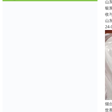
山
银
收
山
24-
烟
世