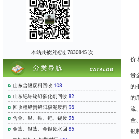
本站共被浏览过 7830845 次
价
贵
山东含银废料回收
108
的
山东钯铂铑钌催化剂回收
82
的
回收粗铅贵铅阳极泥废料
96
流
含金、银、铂、钯、锡废
96
金
金盐、银盐、金银废水回
86
银