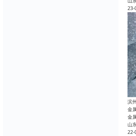
山
23-
滨
金
金
山
22-