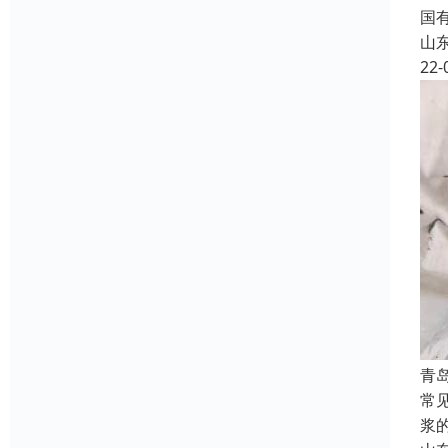
国
山
22-
青
常
浆