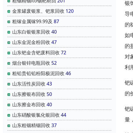
粗铟精铟ito铟靶材回
201
银
金浆罐废银浆、钯浆回收
120
导
粗镓金属镓99.99及
87
的
山东白银银浆回收
40
如
山东金泥金粉回收
47
的
山东钯金含钯废料回收
72
对
烟台银锌电瓶回收
52
利
粗铅贵铅铅粉阳极泥回收
46
钯
山东活性炭回收
43
的
山东擦银布回收
50
山东擦金布回收
40
钯
山东硝酸银氯化银回收
44
量
山东粗铟精铟回收
37