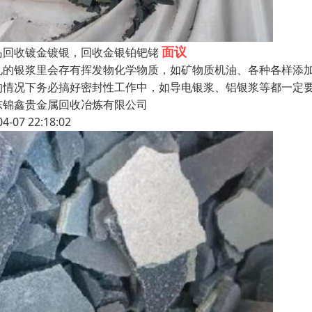
面议
岛回收镀金镀银，回收金银铂钯铑
见的银浆里会存有挥发物化学物质，如矿物质机油、各种各样添
的情况下务必搞好密封性工作中，如导电银浆、铝银浆等都一定
东锦鑫贵金属回收冶炼有限公司
04-07 22:18:02