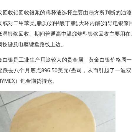
浆回收铝回收银浆的稀释液选择主要由秘方所判断的油漆
族或对二甲苯类,脂质(如甲酸丁脂),大环内酯(如导电
低温银浆回收。期间普通高中温煅烧型银浆回收主要用在
膜按键及电脑键盘路线上边。
金白银是工业生产用途较大的贵金属。黄金白银价格周一
挫跌去八个月底点896.50美元/蛊司，从而引起了一
NYMEX）钯金期货持仓。