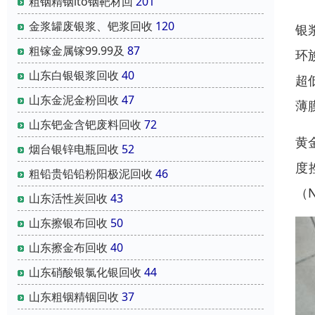
粗铟精铟ito铟靶材回
201
金浆罐废银浆、钯浆回收
120
银
粗镓金属镓99.99及
87
环
山东白银银浆回收
40
超
山东金泥金粉回收
47
薄
山东钯金含钯废料回收
72
黄
烟台银锌电瓶回收
52
度
粗铅贵铅铅粉阳极泥回收
46
（
山东活性炭回收
43
山东擦银布回收
50
山东擦金布回收
40
山东硝酸银氯化银回收
44
山东粗铟精铟回收
37