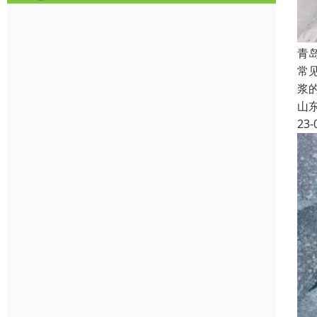
青
常
浆
山
23-