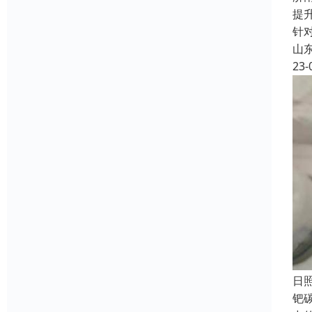
提
针
山
23-
日
钯