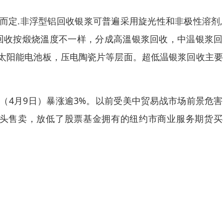
而定.非浮型铝回收银浆可普遍采用旋光性和非极性溶剂
银浆回收按煅烧溫度不一样，分成高溫银浆回收，中温银浆
太阳能电池板，压电陶瓷片等层面。超低温银浆回收主要
（4月9日）暴涨逾3%。以前受美中贸易战市场前景危
波双头售卖，放低了股票基金拥有的纽约市商业服务期货