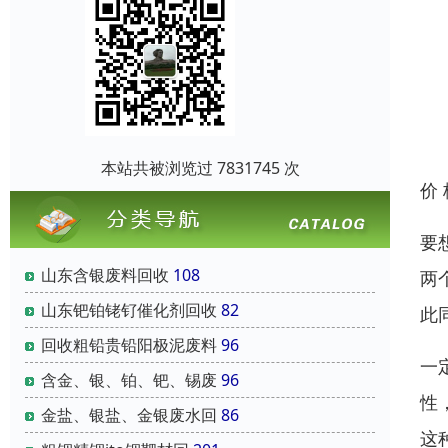
本站共被浏览过 7831745 次
价
要
山东含银废料回收
108
两
山东钯铂铑钌催化剂回收
82
此
回收粗铅贵铅阳极泥废料
96
一
含金、银、铂、钯、锡废
96
性
金盐、银盐、金银废水回
86
这