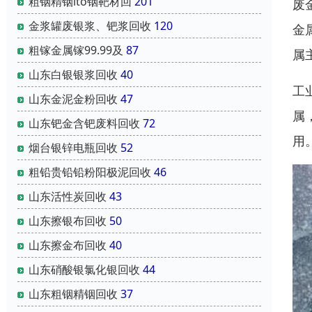
粗铟精铟ito铟靶材回
201
废
金浆罐废银浆、钯浆回收
120
金
粗镓金属镓99.99及
87
属
山东白银银浆回收
40
工
山东金泥金粉回收
47
属
山东钯金含钯废料回收
72
用
烟台银锌电瓶回收
52
粗铅贵铅铅粉阳极泥回收
46
山东活性炭回收
43
山东擦银布回收
50
山东擦金布回收
40
山东硝酸银氯化银回收
44
山东粗铟精铟回收
37