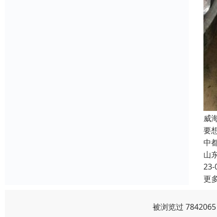
威
要
中
山
23-
更
被浏览过 78420