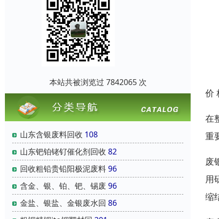
本站共被浏览过 7842065 次
价
在
山东含银废料回收
108
重
山东钯铂铑钌催化剂回收
82
废
回收粗铅贵铅阳极泥废料
96
用
含金、银、铂、钯、锡废
96
缩
金盐、银盐、金银废水回
86