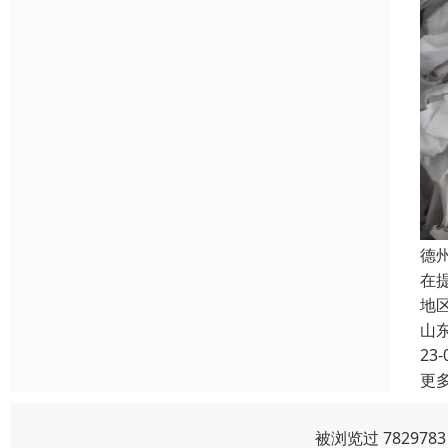
德
在
地
山
23-
更
被浏览过 78297