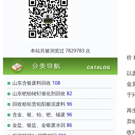
本站共被浏览过 7829783 次
价
以
山东含银废料回收
108
金
山东钯铂铑钌催化剂回收
82
于
回收粗铅贵铅阳极泥废料
96
再
含金、银、铂、钯、锡废
96
弃
金盐、银盐、金银废水回
86
收