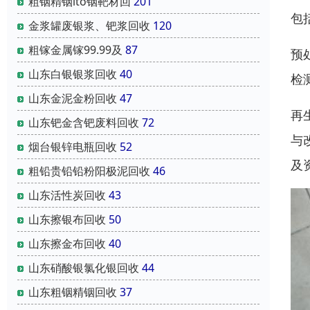
粗铟精铟ito铟靶材回
201
包
金浆罐废银浆、钯浆回收
120
粗镓金属镓99.99及
87
预
山东白银银浆回收
40
检
山东金泥金粉回收
47
再
山东钯金含钯废料回收
72
与
烟台银锌电瓶回收
52
及
粗铅贵铅铅粉阳极泥回收
46
山东活性炭回收
43
山东擦银布回收
50
山东擦金布回收
40
山东硝酸银氯化银回收
44
山东粗铟精铟回收
37